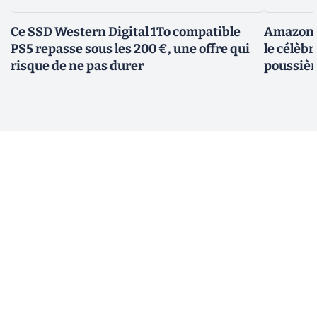
Ce SSD Western Digital 1To compatible
Amazon c
PS5 repasse sous les 200 €, une offre qui
le célèbr
risque de ne pas durer
poussièr