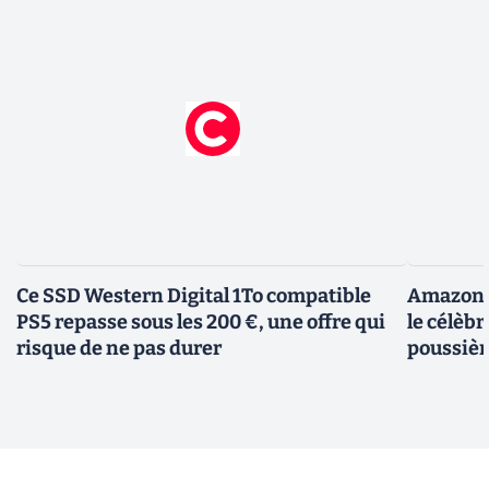
Ce SSD Western Digital 1To compatible
Amazon c
PS5 repasse sous les 200 €, une offre qui
le célèbr
risque de ne pas durer
poussièr