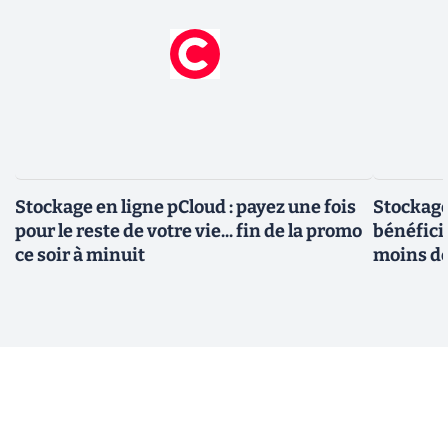
Stockage en ligne pCloud : payez une fois
Stockage
pour le reste de votre vie... fin de la promo
bénéfici
ce soir à minuit
moins d