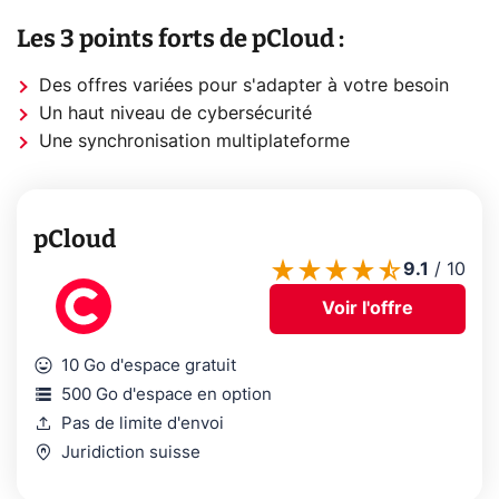
Les 3 points forts de pCloud :
Des offres variées pour s'adapter à votre besoin
Un haut niveau de cybersécurité
Une synchronisation multiplateforme
pCloud
9.1
/
10
Voir l'offre
mood
10 Go d'espace gratuit
storage
500 Go d'espace en option
upload
Pas de limite d'envoi
home_pin
Juridiction suisse