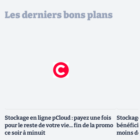
Les derniers bons plans
Stockage en ligne pCloud : payez une fois
Stockage
pour le reste de votre vie... fin de la promo
bénéfici
ce soir à minuit
moins d