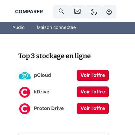
R
COMPARER
o
Audio
Maison connectée
Top 3 stockage en ligne
pCloud
Voir l'offre
kDrive
Voir l'offre
Proton Drive
Voir l'offre