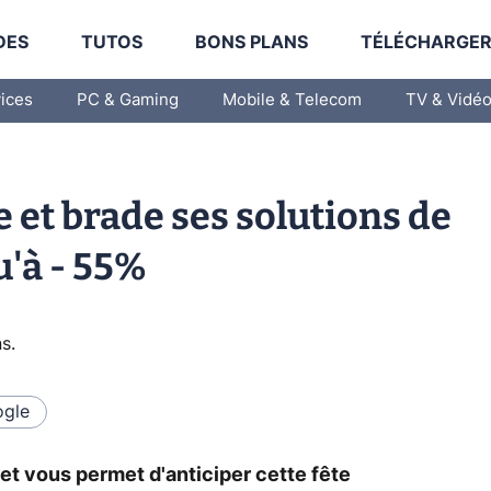
DES
TUTOS
BONS PLANS
TÉLÉCHARGE
vices
PC & Gaming
Mobile & Telecom
TV & Vidé
e et brade ses solutions de
u'à - 55%
ns
.
gle
t vous permet d'anticiper cette fête