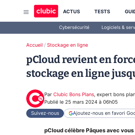
ACTUS
TESTS
GUI
Cybersécurité
Logiciels & ser
Accueil
Stockage en ligne
pCloud revient en forc
stockage en ligne jusq
Par
Clubic Bons Plans
,
expert bons pla
Publié le
25 mars 2024 à 06h05
Suivez-nous
Ajoutez-nous en favori
Goo
pCloud célèbre Pâques avec vous e