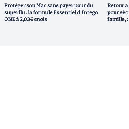
Protéger son Mac sans payer pour du
Retour a
superflu : la formule Essentiel d'Intego
pour sécu
ONE à 2,03€/mois
famille, 