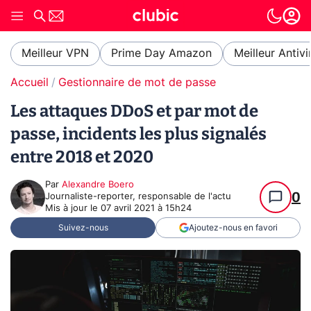
Meilleur VPN
Prime Day Amazon
Meilleur Antivi
Accueil
Gestionnaire de mot de passe
Les attaques DDoS et par mot de
passe, incidents les plus signalés
entre 2018 et 2020
Par
Alexandre Boero
0
Journaliste-reporter, responsable de l'actu
Mis à jour le
07 avril 2021 à 15h24
Suivez-nous
Ajoutez-nous en favori