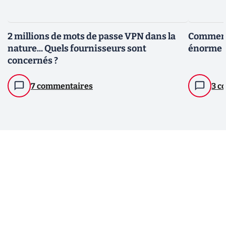
2 millions de mots de passe VPN dans la
Comment
nature... Quels fournisseurs sont
énorme 
concernés ?
7 commentaires
3 c