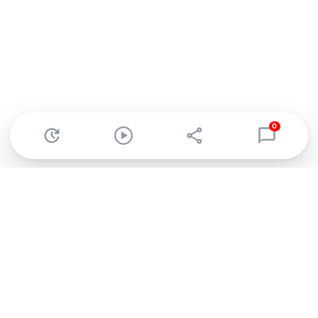
0
Abonnez-vous à notre newsletter !
Recevez un résumé quotidien de l'actu technologique.
S'inscrire
En cliquant sur s'inscrire, j’accepte de recevoir par email des