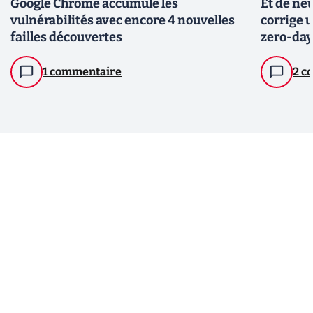
Google Chrome accumule les
Et de ne
vulnérabilités avec encore 4 nouvelles
corrige u
failles découvertes
zero-day
1 commentaire
2 c