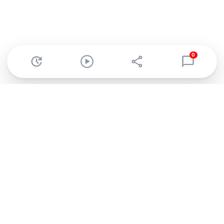
0
Abonnez-vous à notre newsletter !
Recevez un résumé quotidien de l'actu technologique.
S'inscrire
En cliquant sur s'inscrire, j’accepte de recevoir par email des
informations, actualités et offres commerciales de Clubic.
Conformément au RGPD, vous pouvez retirer votre consentement
à tout moment en cliquant sur le lien de désinscription présent