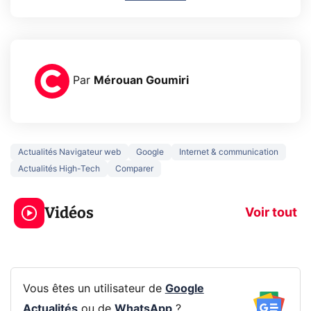
Par
Mérouan Goumiri
Actualités Navigateur web
Google
Internet & communication
Actualités High-Tech
Comparer
5 générations de
Ce que vous n
jeux dans la
savez sur la
Vidéos
prochaine Xbox !
navigation pri
Voir tout
Vous êtes un utilisateur de
Google
Actualités
ou de
WhatsApp
?