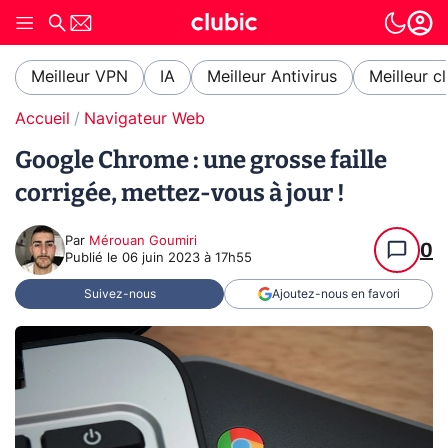
Meilleur VPN
IA
Meilleur Antivirus
Meilleur c
Accueil
Navigateur Web
Google Chrome : une grosse faille
corrigée, mettez-vous à jour !
Par
Mérouan Goumiri
0
Publié le
06 juin 2023 à 17h55
Suivez-nous
Ajoutez-nous en favori