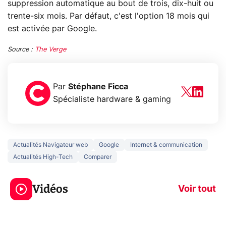
suppression automatique au bout de trois, dix-huit ou
trente-six mois. Par défaut, c'est l'option 18 mois qui
est activée par Google.
Source :
The Verge
Par
Stéphane Ficca
Spécialiste hardware & gaming
Actualités Navigateur web
Google
Internet & communication
Actualités High-Tech
Comparer
3 écrans en 1 pour
5 générations
319€ ? Voici L'AOC
jeux dans la
Vidéos
CQ32G4ZA !
prochaine Xbo
Voir tout