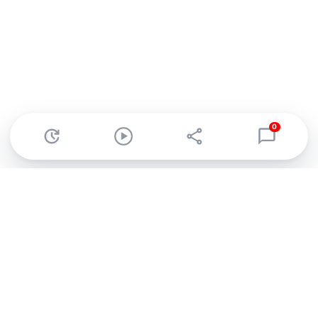
0
Abonnez-vous à notre newsletter !
Recevez un résumé quotidien de l'actu technologique.
S'inscrire
En cliquant sur s'inscrire, j’accepte de recevoir par email des