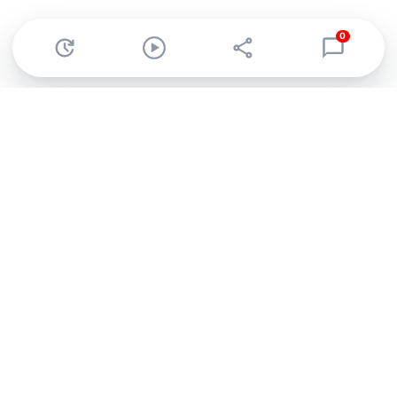
0
Abonnez-vous à notre newsletter !
Recevez un résumé quotidien de l'actu technologique.
S'inscrire
En cliquant sur s'inscrire, j’accepte de recevoir par email des
informations, actualités et offres commerciales de Clubic.
Conformément au RGPD, vous pouvez retirer votre consentement
à tout moment en cliquant sur le lien de désinscription présent
dans chaque email. Pour en savoir plus sur la gestion de vos
données, consultez notre
Politique de confidentialité