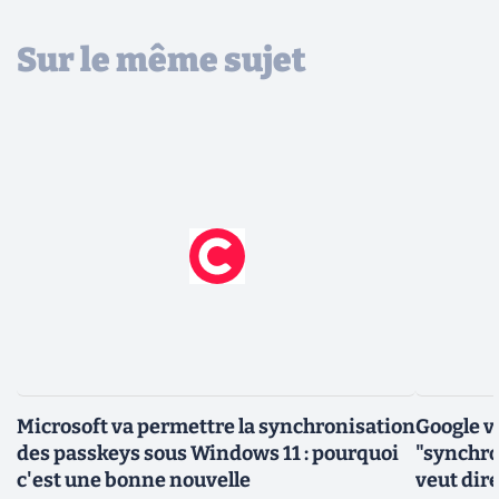
Sur le même sujet
Microsoft va permettre la synchronisation
Google v
des passkeys sous Windows 11 : pourquoi
"synchro
c'est une bonne nouvelle
veut dir