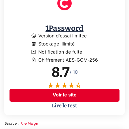
1Password
mood
Version d'essai limitée
database
Stockage illimité
browse_activity
Notification de fuite
lock
Chiffrement AES-GCM-256
8.7
/ 10
Voir le site
Lire le test
Source :
The Verge