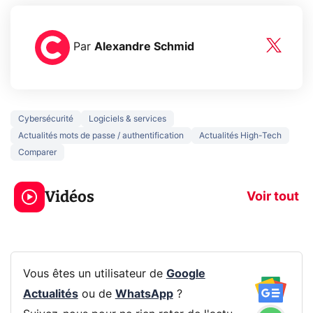
Par
Alexandre Schmid
Cybersécurité
Logiciels & services
Actualités mots de passe / authentification
Actualités High-Tech
Comparer
3 écrans en 1 pour
5 générations
319€ ? Voici L'AOC
jeux dans la
Vidéos
CQ32G4ZA !
prochaine Xbo
Voir tout
Vous êtes un utilisateur de
Google
Actualités
ou de
WhatsApp
?