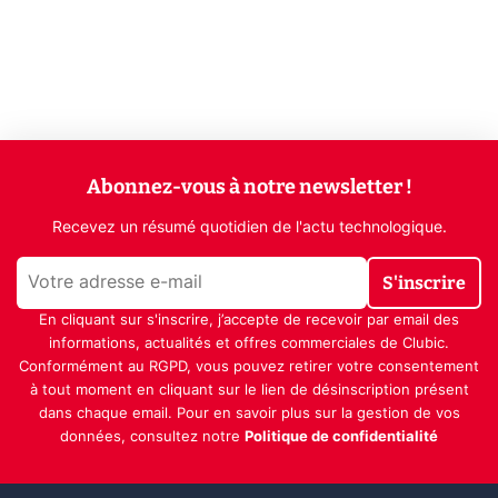
Abonnez-vous à notre newsletter !
Recevez un résumé quotidien de l'actu technologique.
S'inscrire
En cliquant sur s'inscrire, j’accepte de recevoir par email des
informations, actualités et offres commerciales de Clubic.
Conformément au RGPD, vous pouvez retirer votre consentement
à tout moment en cliquant sur le lien de désinscription présent
dans chaque email. Pour en savoir plus sur la gestion de vos
données, consultez notre
Politique de confidentialité