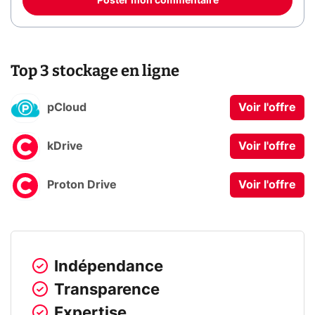
Poster mon commentaire
Top 3 stockage en ligne
pCloud
Voir l'offre
kDrive
Voir l'offre
Proton Drive
Voir l'offre
Indépendance
Transparence
Expertise