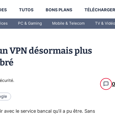
DES
TUTOS
BONS PLANS
TÉLÉCHARGE
vices
PC & Gaming
Mobile & Telecom
TV & Vidé
 un VPN désormais plus
ibré
écurité
.
gle
 avec le service bancal qu’il a pu être. Sans