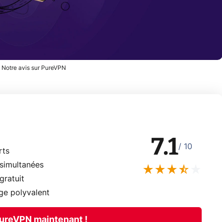
- Notre avis sur PureVPN
7.1
/ 10
rts
simultanées
gratuit
ge polyvalent
ureVPN maintenant !