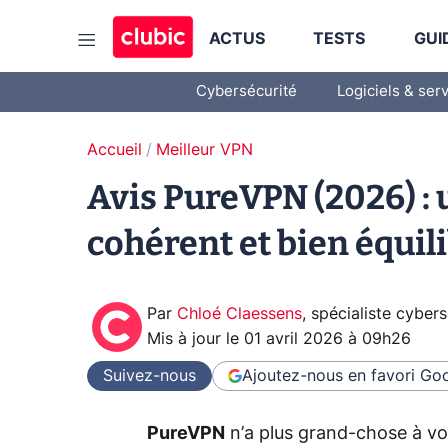
ACTUS
TESTS
GUI
Cybersécurité
Logiciels & ser
Accueil
Meilleur VPN
Avis PureVPN (2026) :
cohérent et bien équil
Par
Chloé Claessens
,
spécialiste cybers
Mis à jour le
01 avril 2026 à 09h26
Suivez-nous
Ajoutez-nous en favori
Goo
PureVPN
n’a plus grand-chose à voir