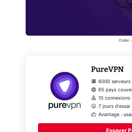
Clubic 
PureVPN
storage
6000 serveurs
language
65 pays couve
lan
10 connexions 
mood
7 jours d'essai 
thumb_up
Avantage : usa
Essayer P