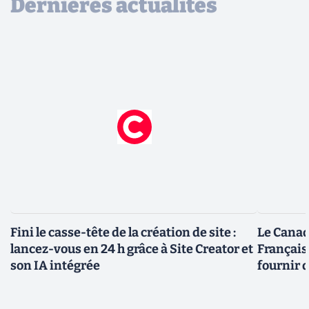
Dernières actualités
Fini le casse-tête de la création de site :
Le Canad
lancez-vous en 24 h grâce à Site Creator et
Français
son IA intégrée
fournir 