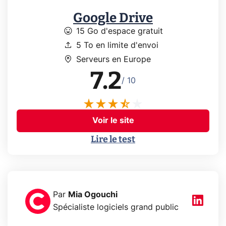
Google Drive
mood
15 Go d'espace gratuit
upload
5 To en limite d'envoi
home_pin
Serveurs en Europe
7.2
/ 10
Voir le site
Lire le test
Par
Mia Ogouchi
Spécialiste logiciels grand public