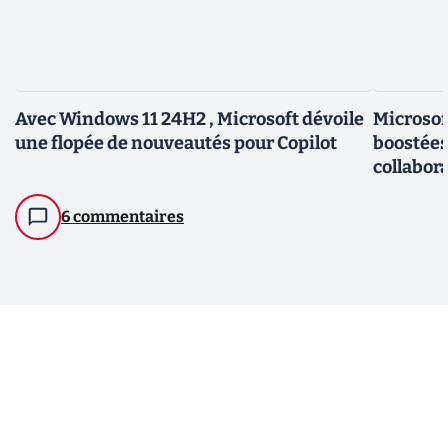
Avec Windows 11 24H2 , Microsoft dévoile
Microsof
une flopée de nouveautés pour Copilot
boostées 
collabor
6 commentaires