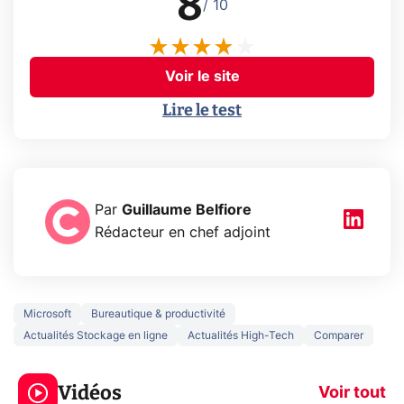
8
/ 10
Voir le site
Lire le test
Par
Guillaume Belfiore
Rédacteur en chef adjoint
Microsoft
Bureautique & productivité
Actualités Stockage en ligne
Actualités High-Tech
Comparer
3 écrans en 1 pour
5 générations
319€ ? Voici L'AOC
jeux dans la
Vidéos
CQ32G4ZA !
prochaine Xbo
Voir tout