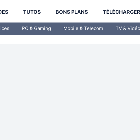
DES
TUTOS
BONS PLANS
TÉLÉCHARGE
vices
PC & Gaming
Mobile & Telecom
TV & Vidé