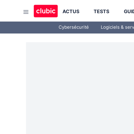
ACTUS
TESTS
GUI
Cybersécurité
Logiciels & ser