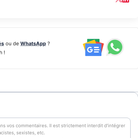
és
ou de
WhatsApp
?
h !