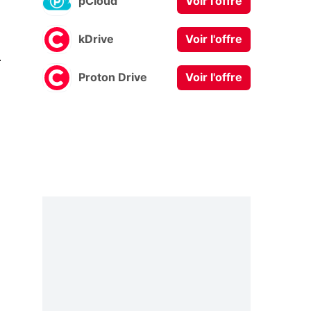
pCloud
Voir l'offre
kDrive
Voir l'offre
0
Proton Drive
Voir l'offre