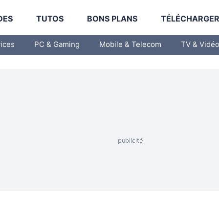
DES
TUTOS
BONS PLANS
TÉLÉCHARGE
vices
PC & Gaming
Mobile & Telecom
TV & Vidé