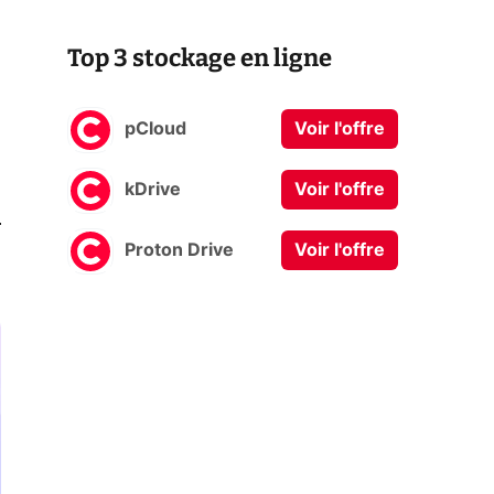
Top 3 stockage en ligne
pCloud
Voir l'offre
kDrive
Voir l'offre
0
Proton Drive
Voir l'offre