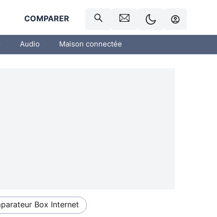
R
COMPARER
o
Audio
Maison connectée
arateur Box Internet