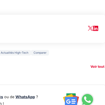
150€
Actualités High-Tech
Comparer
xAI attaque la
remboursés
Starli
e tease
loi anti-
sur votre
Amazo
xel 11
dénudement
nouveau
guerr
Voir tout
par IA
smartphone ?
résea
és
ou de
WhatsApp
?
h !