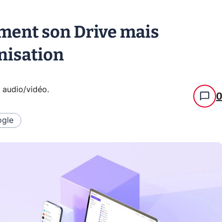
ement son Drive mais
nisation
e audio/vidéo
.
gle