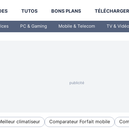
DES
TUTOS
BONS PLANS
TÉLÉCHARGE
vices
PC & Gaming
Mobile & Telecom
TV & Vidé
Meilleur climatiseur
Comparateur Forfait mobile
Comp