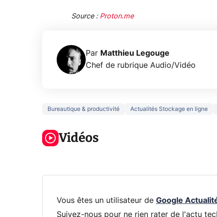
Source :
Proton.me
Par
Matthieu Legouge
Chef de rubrique Audio/Vidéo
Bureautique & productivité
Actualités Stockage en ligne
5 générations
Ce que vous
de jeux dans
ne savez sur
Googl
la prochaine
Vidéos
la navigation
son Pi
Xbox !
privée !
Pro
Vous êtes un utilisateur de
Google Actualit
Suivez-nous pour ne rien rater de l'actu tec