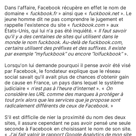
Dans l'affaire, Facebook récupère en effet le nom de
domaine «
fuckbook.fr
» ainsi que «
fuckbook.net
». Le
jeune homme dit ne pas comprendre le jugement et
rappelle l'existence du site «
fuckbook.com
» aux
États-Unis, qui lui n'a pas été inquiété. «
Il faut savoir
qu'il y a des centaines de sites qui utilisent dans le
monde le nom fuckbook. Au-delà de fuckbook.com,
certains utilisent des préfixes et des suffixes. Il existe
par exemple “myfuckbook” ou encore “lolfuckbook”
».
Lorsqu'on lui demande pourquoi il pense avoir été visé
par Facebook, le fondateur explique que le réseau
social savait qu'il avait plus de chances d'obtenir gain
de cause en France, un pays dans lequel le système
judiciaire «
n'est pas à l'heure d'internet
». «
On
considère les URL comme des marques à protéger à
tout prix alors que les services que je propose sont
radicalement différents de ceux de Facebook.
»
S'il est difficile de nier la proximité du nom des deux
sites, il assure cependant ne pas avoir pensé une seule
seconde à Facebook en choisissant le nom de son site.
«
J'ai fait valoir le rapport Google Analytics de mon site