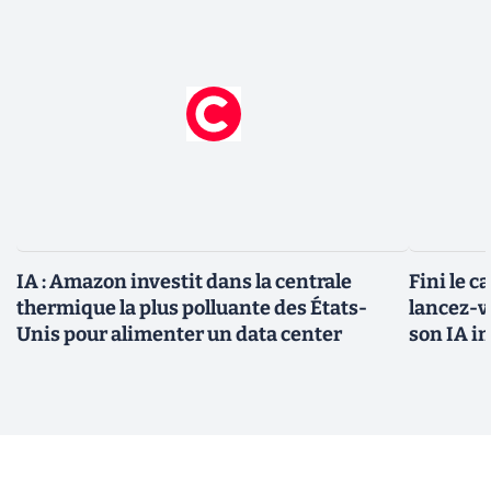
IA : Amazon investit dans la centrale
Fini le c
thermique la plus polluante des États-
lancez-vo
Unis pour alimenter un data center
son IA i