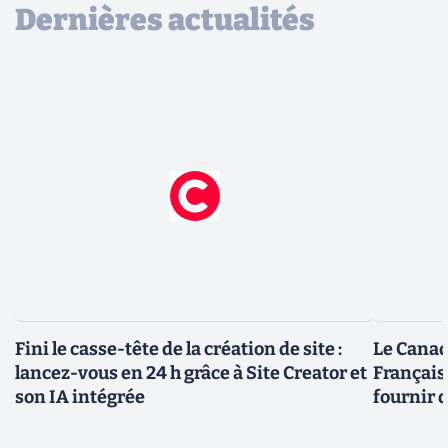
Dernières actualités
Fini le casse-tête de la création de site :
Le Canad
lancez-vous en 24 h grâce à Site Creator et
Français
son IA intégrée
fournir 