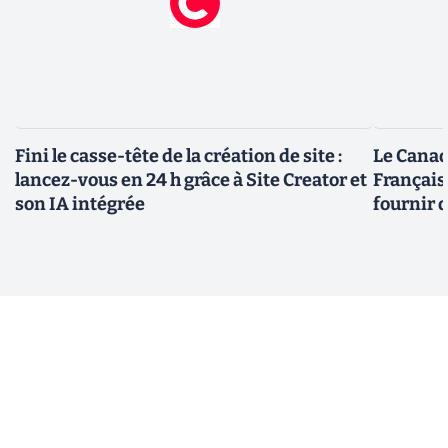
Fini le casse-tête de la création de site :
Le Canad
lancez-vous en 24 h grâce à Site Creator et
Français
son IA intégrée
fournir 