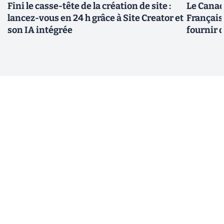
Fini le casse-tête de la création de site :
Le Canad
lancez-vous en 24 h grâce à Site Creator et
Français
son IA intégrée
fournir 