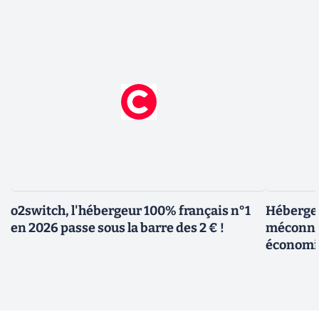
o2switch, l'hébergeur 100% français n°1
Hébergem
en 2026 passe sous la barre des 2 € !
méconnue
économi