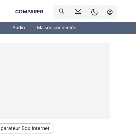
R
COMPARER
o
Audio
Maison connectée
arateur Box Internet