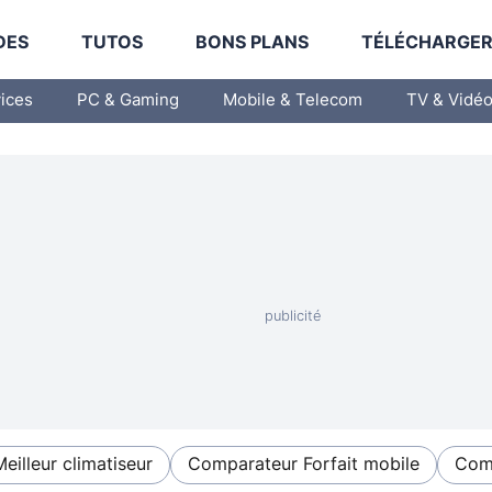
DES
TUTOS
BONS PLANS
TÉLÉCHARGE
vices
PC & Gaming
Mobile & Telecom
TV & Vidé
Meilleur climatiseur
Comparateur Forfait mobile
Comp