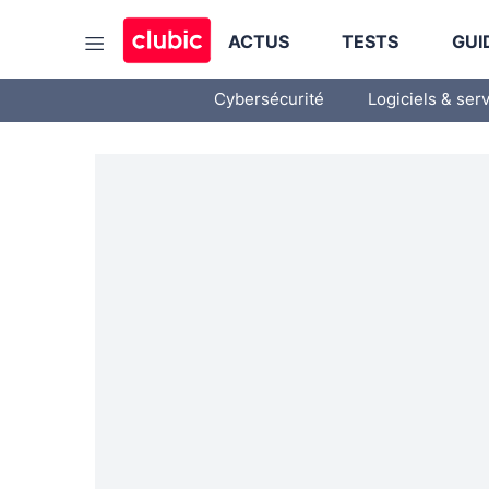
ACTUS
TESTS
GUI
Cybersécurité
Logiciels & ser