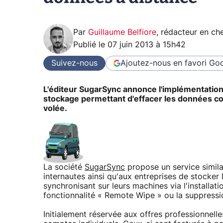
Par
Guillaume Belfiore
,
rédacteur en che
Publié le
07 juin 2013 à 15h42
Suivez-nous
Ajoutez-nous en favori
Goo
L'éditeur SugarSync annonce l'implémentation 
stockage permettant d'effacer les données co
volée.
La société
SugarSync
propose un service simil
internautes ainsi qu'aux entreprises de stocker l
synchronisant sur leurs machines via l'installati
fonctionnalité « Remote Wipe » ou la suppressi
Initialement réservée aux offres professionnell