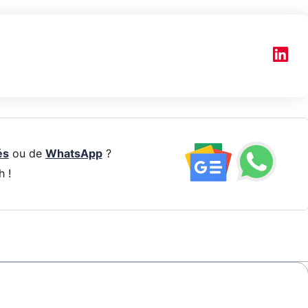
és
ou de
WhatsApp
?
h !