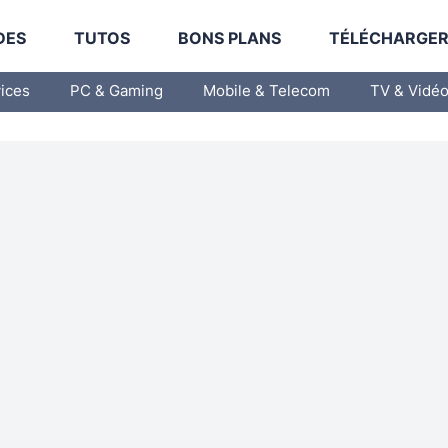
DES
TUTOS
BONS PLANS
TÉLÉCHARGE
vices
PC & Gaming
Mobile & Telecom
TV & Vidé