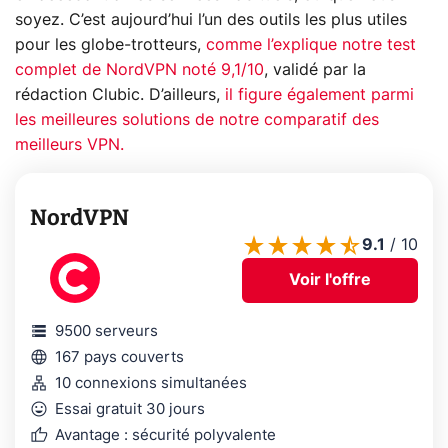
soyez. C’est aujourd’hui l’un des outils les plus utiles
pour les globe-trotteurs,
comme l’explique notre test
complet de NordVPN noté 9,1/10
, validé par la
rédaction Clubic. D’ailleurs,
il figure également parmi
les meilleures solutions de notre comparatif des
meilleurs VPN.
NordVPN
9.1
/
10
Voir l'offre
storage
9500 serveurs
language
167 pays couverts
lan
10 connexions simultanées
mood
Essai gratuit 30 jours
thumb_up
Avantage : sécurité polyvalente