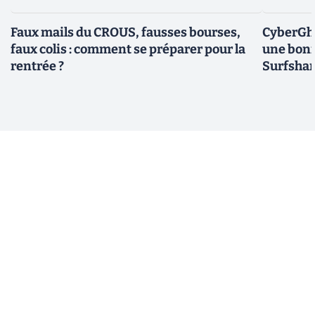
Faux mails du CROUS, fausses bourses,
CyberGho
faux colis : comment se préparer pour la
une bonn
rentrée ?
Surfshar