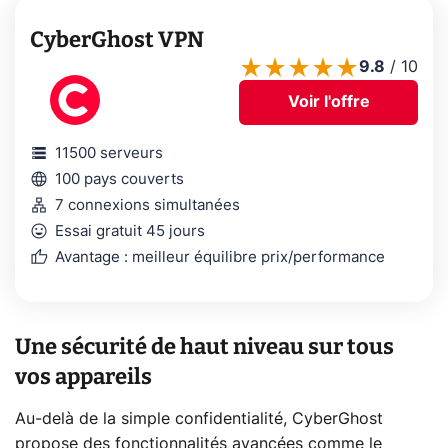
CyberGhost VPN
9.8
/
10
Voir l'offre
storage
11500 serveurs
language
100 pays couverts
lan
7 connexions simultanées
mood
Essai gratuit 45 jours
thumb_up
Avantage : meilleur équilibre prix/performance
Une sécurité de haut niveau sur tous
vos appareils
Au-delà de la simple confidentialité, CyberGhost
propose des fonctionnalités avancées comme le