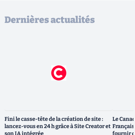
Dernières actualités
Fini le casse-tête de la création de site :
Le Canad
lancez-vous en 24 h grâce à Site Creator et
Français
son IA intégrée
fournir 