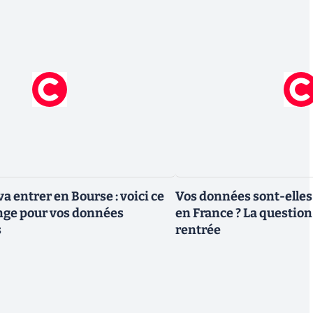
a entrer en Bourse : voici ce
Vos données sont-elles
nge pour vos données
en France ? La question 
s
rentrée