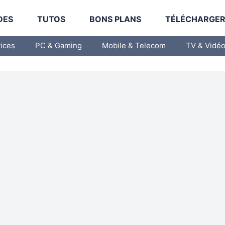
DES
TUTOS
BONS PLANS
TÉLÉCHARGE
vices
PC & Gaming
Mobile & Telecom
TV & Vidé