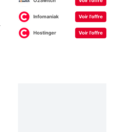
O2Switch
Voir l'offre
Infomaniak
Voir l'offre
0
Hostinger
Voir l'offre