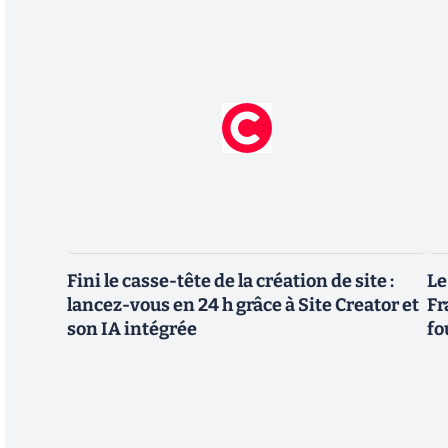
Fini le casse-tête de la création de site :
Le
lancez-vous en 24 h grâce à Site Creator et
Fr
son IA intégrée
fo