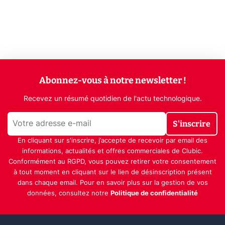
Abonnez-vous à notre newsletter !
Recevez un résumé quotidien de l'actu technologique.
S'inscrire
En cliquant sur s'inscrire, j’accepte de recevoir par email des
informations, actualités et offres commerciales de Clubic.
Conformément au RGPD, vous pouvez retirer votre consentement
à tout moment en cliquant sur le lien de désinscription présent
dans chaque email. Pour en savoir plus sur la gestion de vos
données, consultez notre
Politique de confidentialité