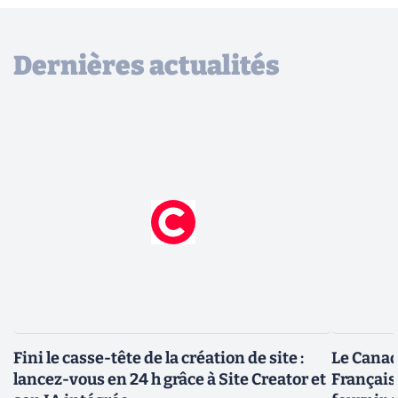
Dernières actualités
Fini le casse-tête de la création de site :
Le Canad
lancez-vous en 24 h grâce à Site Creator et
Français