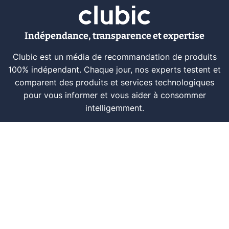
Indépendance, transparence et expertise
Clubic est un média de recommandation de produits
100% indépendant. Chaque jour, nos experts testent et
comparent des produits et services technologiques
pour vous informer et vous aider à consommer
intelligemment.
À propos
Nous contacter
Référencer un logiciel
Marques tech
Événements tech
Archives
RSS
© CLUBIC SAS 2026
Infos légales
Confidentialité
CGU
Modération
Politique cookie