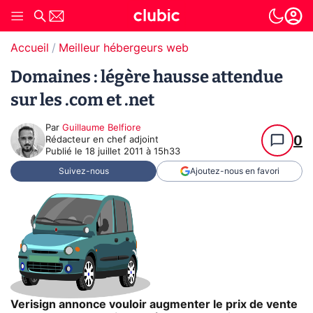
Accueil
Meilleur hébergeurs web
Domaines : légère hausse attendue
sur les .com et .net
Par
Guillaume Belfiore
0
Rédacteur en chef adjoint
Publié le
18 juillet 2011 à 15h33
Suivez-nous
Ajoutez-nous en favori
Verisign annonce vouloir augmenter le prix de vente