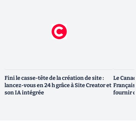
Fini le casse-tête de la création de site :
Le Canad
lancez-vous en 24 h grâce à Site Creator et
Français
son IA intégrée
fournir 