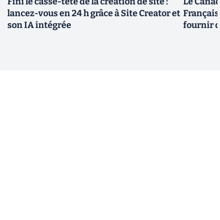
Fini le casse-tête de la création de site :
Le Canad
lancez-vous en 24 h grâce à Site Creator et
Français
son IA intégrée
fournir 