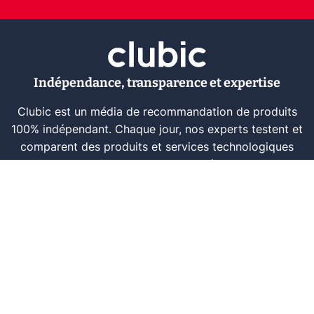
Indépendance, transparence et expertise
Clubic est un média de recommandation de produits
100% indépendant. Chaque jour, nos experts testent et
comparent des produits et services technologiques
pour vous informer et vous aider à consommer
intelligemment.
À propos
Nous contacter
Référencer un logiciel
Marques tech
Événements tech
Archives