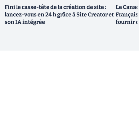
Fini le casse-tête de la création de site :
Le Canad
lancez-vous en 24 h grâce à Site Creator et
Français
son IA intégrée
fournir 