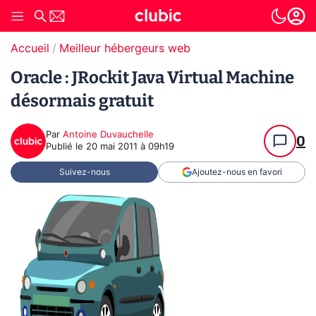
Accueil
Meilleur hébergeurs web
Oracle : JRockit Java Virtual Machine
désormais gratuit
Par
Antoine Duvauchelle
0
Publié le
20 mai 2011 à 09h19
Suivez-nous
Ajoutez-nous en favori