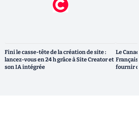
Fini le casse-tête de la création de site :
Le Canad
lancez-vous en 24 h grâce à Site Creator et
Français
son IA intégrée
fournir 