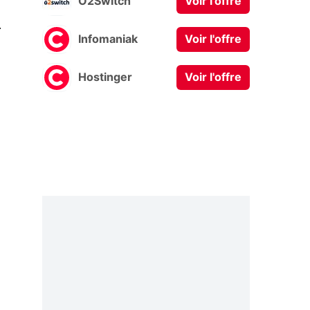
O2Switch
Voir l'offre
0
Infomaniak
Voir l'offre
Hostinger
Voir l'offre