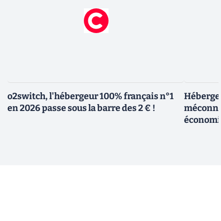
o2switch, l'hébergeur 100% français n°1
Hébergem
en 2026 passe sous la barre des 2 € !
méconnue
économi