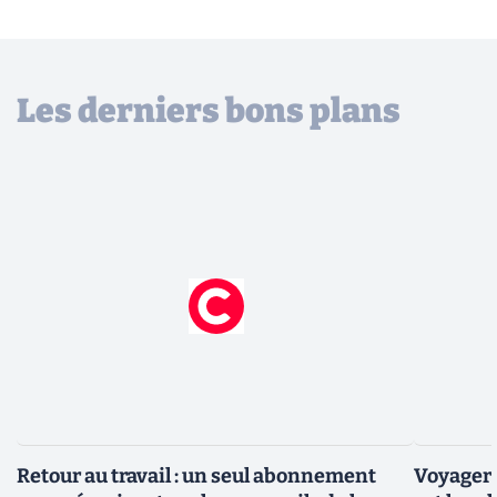
Les derniers bons plans
Retour au travail : un seul abonnement
Voyager 