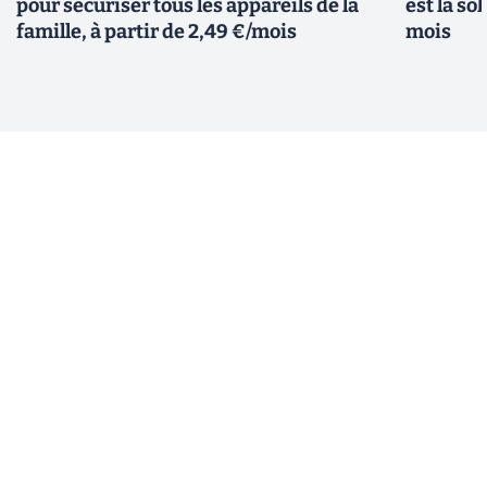
pour sécuriser tous les appareils de la
est la so
famille, à partir de 2,49 €/mois
mois