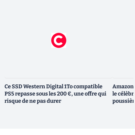
Ce SSD Western Digital 1To compatible
Amazon c
PS5 repasse sous les 200 €, une offre qui
le célèbr
risque de ne pas durer
poussièr