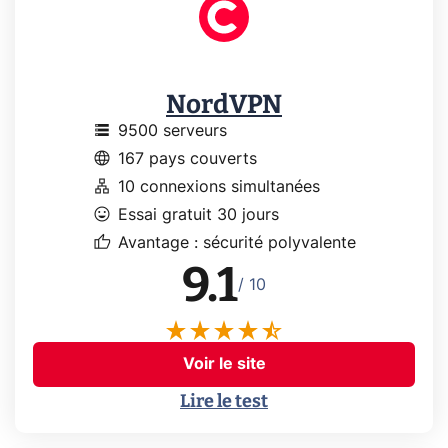
NordVPN
storage
9500 serveurs
language
167 pays couverts
lan
10 connexions simultanées
mood
Essai gratuit 30 jours
thumb_up
Avantage : sécurité polyvalente
9.1
/ 10
Voir le site
Lire le test