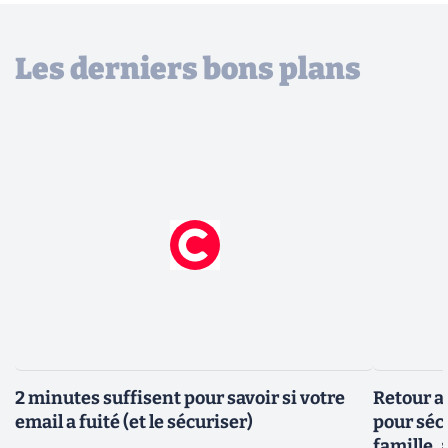
Les derniers bons plans
2 minutes suffisent pour savoir si votre
Retour a
email a fuité (et le sécuriser)
pour sécu
famille, 