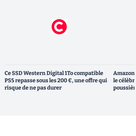
Ce SSD Western Digital 1To compatible
Amazon c
PS5 repasse sous les 200 €, une offre qui
le célèbr
risque de ne pas durer
poussièr