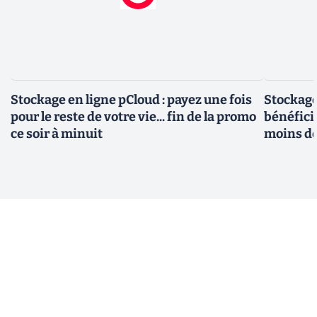
Stockage en ligne pCloud : payez une fois
Stockage
pour le reste de votre vie... fin de la promo
bénéfici
ce soir à minuit
moins d