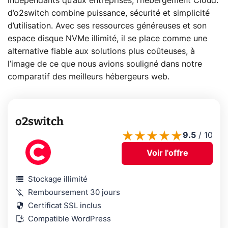
indépendants qu’aux entreprises, l’hébergement Cloud.
d’o2switch combine puissance, sécurité et simplicité
d’utilisation. Avec ses ressources généreuses et son
espace disque NVMe illimité, il se place comme une
alternative fiable aux solutions plus coûteuses, à
l’image de ce que nous avions souligné dans notre
comparatif des meilleurs hébergeurs web.
o2switch
9.5
/
10
Voir l'offre
storage
Stockage illimité
money_off
Remboursement 30 jours
security
Certificat SSL inclus
install_desktop
Compatible WordPress