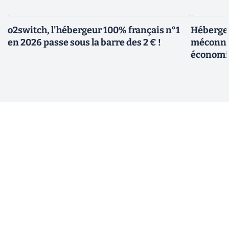
o2switch, l'hébergeur 100% français n°1
Hébergem
en 2026 passe sous la barre des 2 € !
méconnue
économi