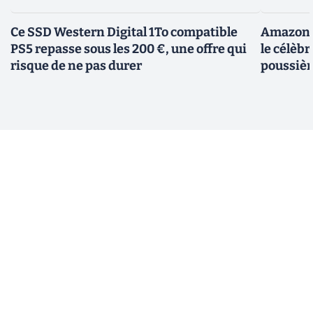
Ce SSD Western Digital 1To compatible
Amazon c
PS5 repasse sous les 200 €, une offre qui
le célèbr
risque de ne pas durer
poussièr