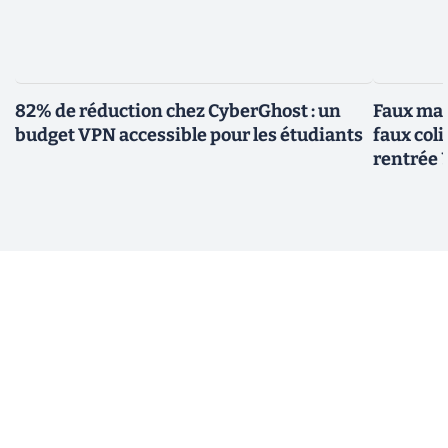
82% de réduction chez CyberGhost : un
Faux mai
budget VPN accessible pour les étudiants
faux col
rentrée 