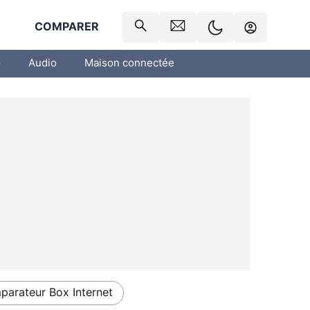
R
COMPARER
o
Audio
Maison connectée
arateur Box Internet