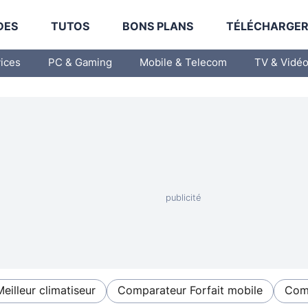
DES
TUTOS
BONS PLANS
TÉLÉCHARGE
vices
PC & Gaming
Mobile & Telecom
TV & Vidé
Meilleur climatiseur
Comparateur Forfait mobile
Comp