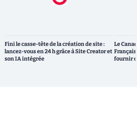
Fini le casse-tête de la création de site :
Le Canad
lancez-vous en 24 h grâce à Site Creator et
Français
son IA intégrée
fournir 