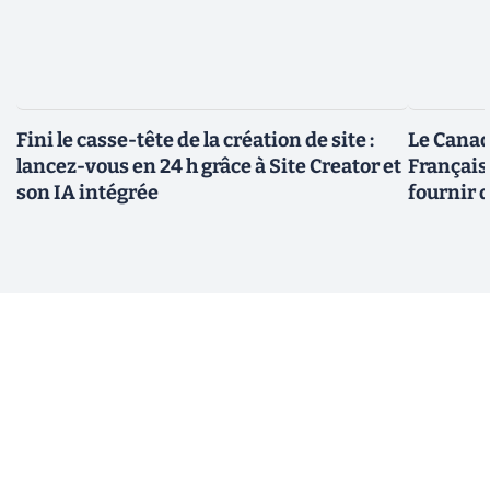
Fini le casse-tête de la création de site :
Le Canad
lancez-vous en 24 h grâce à Site Creator et
Français
son IA intégrée
fournir 