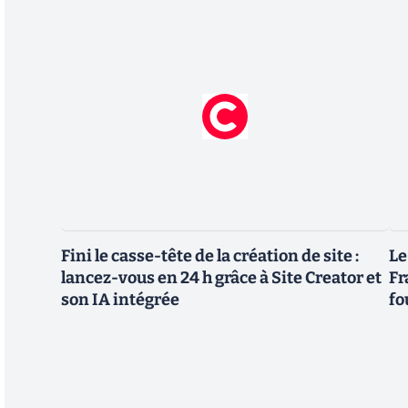
Fini le casse-tête de la création de site :
Le
lancez-vous en 24 h grâce à Site Creator et
Fr
son IA intégrée
fo