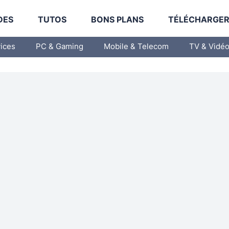
DES
TUTOS
BONS PLANS
TÉLÉCHARGE
vices
PC & Gaming
Mobile & Telecom
TV & Vidé