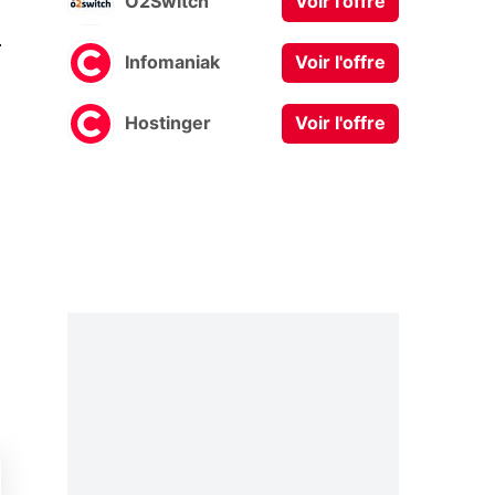
O2Switch
Voir l'offre
0
Infomaniak
Voir l'offre
Hostinger
Voir l'offre