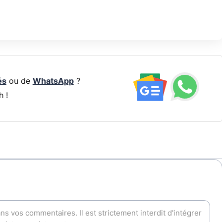
és
ou de
WhatsApp
?
h !