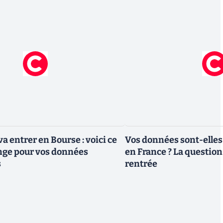
a entrer en Bourse : voici ce
Vos données sont-elles
nge pour vos données
en France ? La question 
s
rentrée