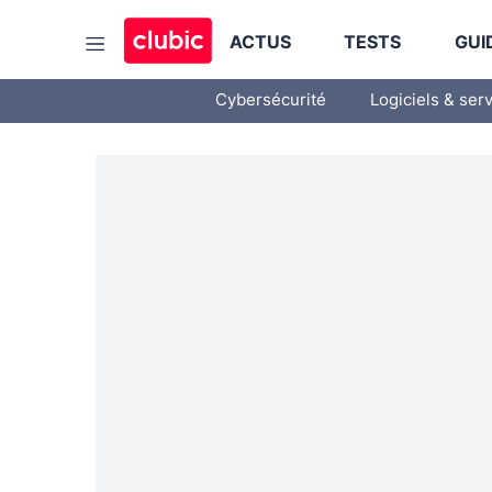
ACTUS
TESTS
GUI
Cybersécurité
Logiciels & ser