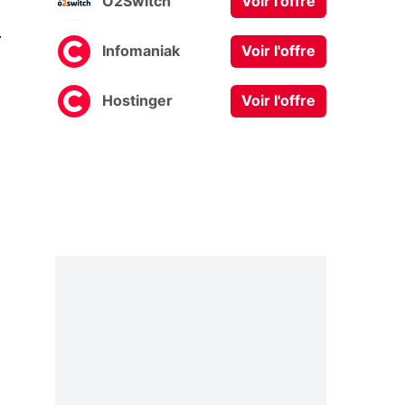
O2Switch
Voir l'offre
0
Infomaniak
Voir l'offre
Hostinger
Voir l'offre