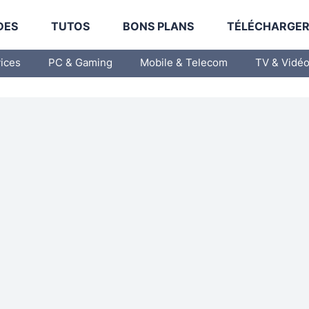
DES
TUTOS
BONS PLANS
TÉLÉCHARGE
vices
PC & Gaming
Mobile & Telecom
TV & Vidé