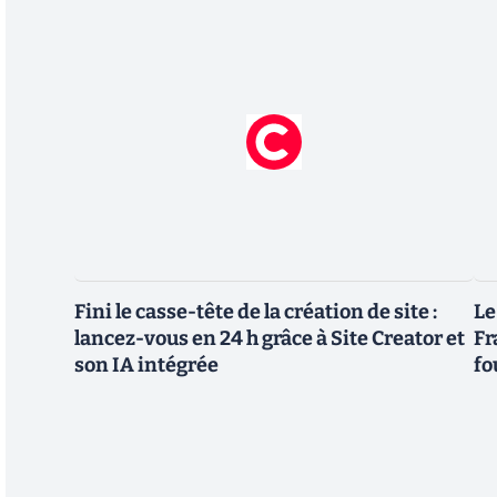
Fini le casse-tête de la création de site :
Le
lancez-vous en 24 h grâce à Site Creator et
Fr
son IA intégrée
fo