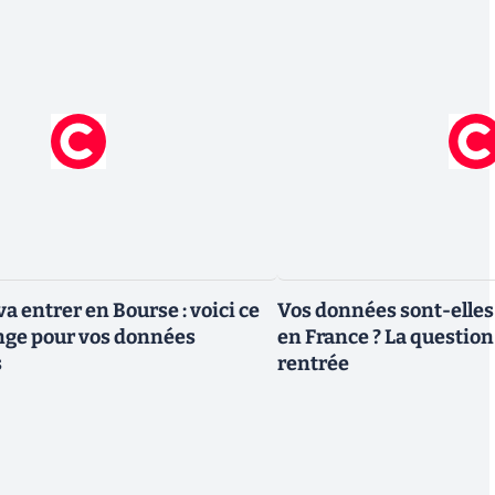
a entrer en Bourse : voici ce
Vos données sont-elles
nge pour vos données
en France ? La question 
s
rentrée